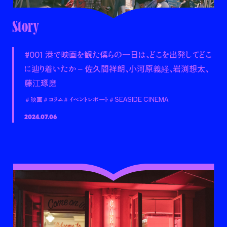
Story
#001 港で映画を観た僕らの一日は、どこを出発してどこ
に辿り着いたか – 佐久間祥朗、小河原義経、岩渕想太、
藤江琢磨
＃映画
＃コラム
＃イベントレポート
＃SEASIDE CINEMA
2024.07.06