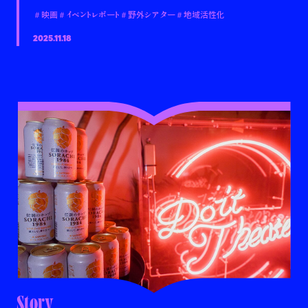
＃映画
＃イベントレポート
＃野外シアター
＃地域活性化
2025.11.18
Story