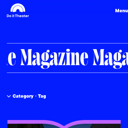
Menu
azine
Magazine
M
Category・Tag