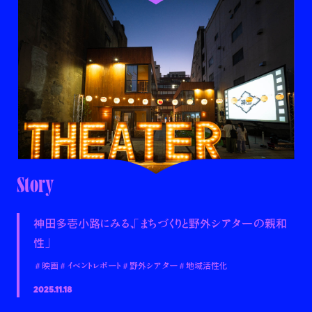
Story
神田多壱小路にみる、「まちづくりと野外シアターの親和
性」
＃映画
＃イベントレポート
＃野外シアター
＃地域活性化
2025.11.18