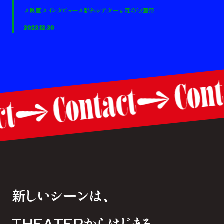
＃映画
＃インタビュー
＃野外シアター
＃森の映画祭
2023.12.30
Co
Contact
act
新しいシーンは、
THEATERからはじまる