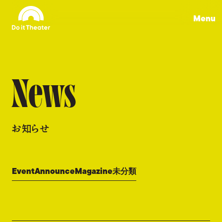
Menu
News
お知らせ
Event
Announce
Magazine
未分類