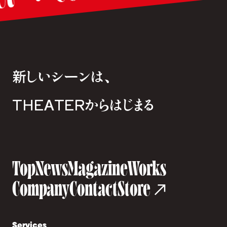
新しいシーンは、
THEATERからはじまる
Top
News
Magazine
Works
Company
Contact
Store
Services