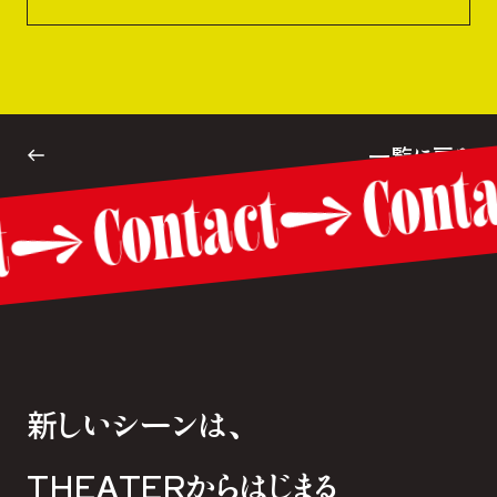
一覧に戻る
Con
Contact
ct
新しいシーンは、
THEATERからはじまる