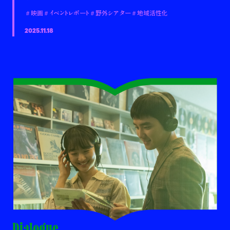
＃映画
＃イベントレポート
＃野外シアター
＃地域活性化
2025.11.18
Dialogue