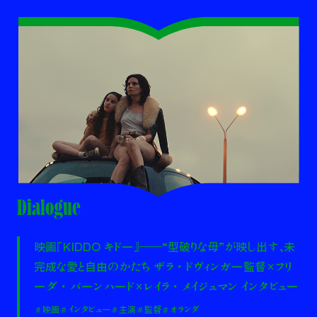
Dialogue
映画『KIDDO キドー』――“型破りな母”が映し出す、未
完成な愛と自由のかたち ザラ・ドヴィンガー監督×フリ
ーダ・バーンハード×レイラ・メイジュマン インタビュー
＃映画
＃インタビュー
＃主演
＃監督
＃オランダ