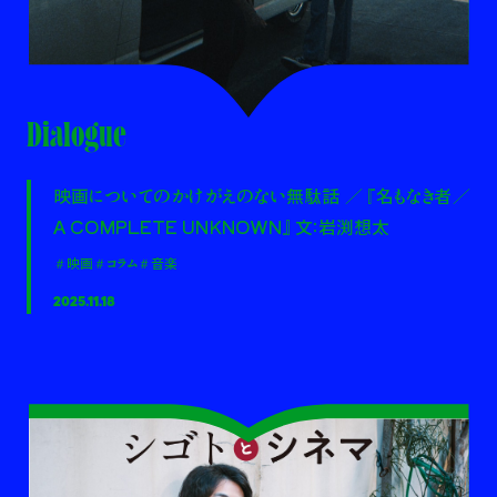
Dialogue
映画についてのかけがえのない無駄話 ／ 『名もなき者／
A COMPLETE UNKNOWN』 文：岩渕想太
＃映画
＃コラム
＃音楽
2025.11.18