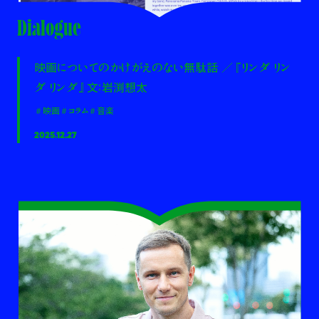
Dialogue
映画についてのかけがえのない無駄話 ／ 『リンダ リン
ダ リンダ』 文：岩渕想太
＃映画
＃コラム
＃音楽
2025.12.27