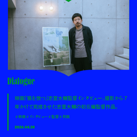
Dialogue
映画『猫を放つ』志萱大輔監督インタビュー。撮影から 7
年かけて完成させた志萱大輔の初⻑編監督作品。
＃映画
＃インタビュー
＃監督
＃邦画
2026.04.28