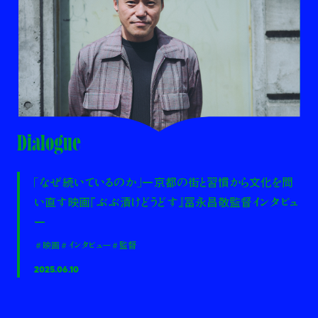
Dialogue
「なぜ続いているのか」ー京都の街と習慣から文化を問
い直す映画『ぶぶ漬けどうどす』冨永昌敬監督インタビュ
ー
＃映画
＃インタビュー
＃監督
2025.06.10