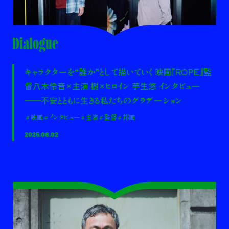
Dialogue
キャラクターを“誰か”として描いていく 映画『ROPE』監
督八木伶音×主演 樹×ヒロイン 芋生悠 インタビュー
——不安とともに生きる私たちのグラデーション
＃映画
＃インタビュー
＃主演
＃監督
＃邦画
2025.08.02